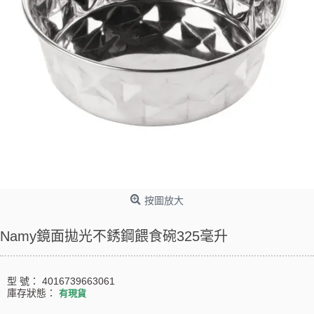
按圖放大
Namy鏡面拋光不銹鋼餵食碗325毫升
型 號：
4016739663061
庫存狀態：
有現貨