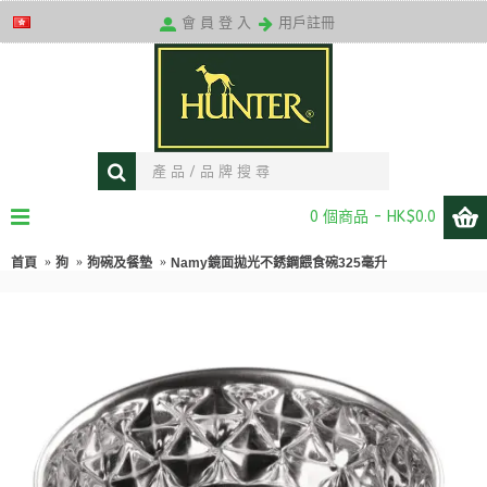
送貨條款
會 員 登 入
用戶註冊
0 個商品 - HK$0.0
首頁
狗
狗碗及餐墊
Namy鏡面拋光不銹鋼餵食碗325毫升