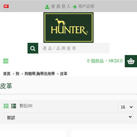
送貨條款
會 員 登 入
用戶註冊
0 個商品 - HK$0.0
首頁
狗
狗頸帶,胸帶及拖帶
皮革
皮革
對比(0)